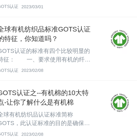
产品进行分隔和判别的评估，根据化
GOTS认证
2023/03/01
学材料安全数据表对相关化学品的核
查以外。企业的社会责任和员工权益
全球有机纺织品标准GOTS认证
也在认证的审核范围内所有加工企业
的特征，你知道吗？
均需满足以国际劳工组织(ILO)基本标
准为基础的最低社会责任标准。有机
GOTS认证的标准有四个比较明显的
产品从纤维加工到制成服装的整个产
特征：  一、要求使用有机的纤
业链中所有从业人员均应得到尊重。
维，包括棉、麻等天然的纤维，都是
GOTS认证
2023/02/08
由此推动积极的社会效应和社会公正
可以放到这里面作为有机纤维的使
性。   GOTS介绍01.什么...
用。  二、第三方检测。第三方检
GOTS认证之--有机棉的10大特
测也是要经过我们授权许可的独立认
点-让你了解什么是有机棉
证机构去完成，也就是说不存在市场
上那些不正规的认证机构，更不存在
全球有机纺织品认证标准简称
花钱就能买到证书的情况。在中国我
GOTS，此认证标准的目的是确保有
们现在授权的只有三家，所以他们是
机纺织品从收获、到原材料、到加工
GOTS认证
2023/02/08
严格的在我们的管控之中。  三、